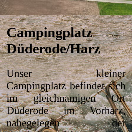
Campingplatz
Düderode/Harz
Unser kleiner
Campingplatz befindet sich
im gleichnamigen Ort
Düderode im Vorharz,
nahegelegen der